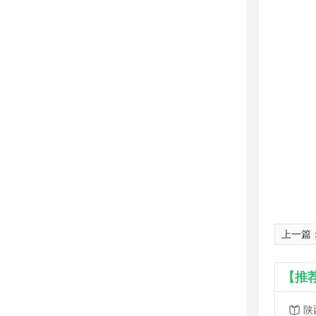
上一篇
【推
陕