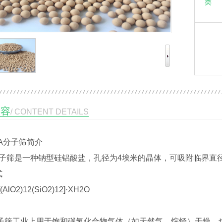
类 
内容
/ CONTENT DETAILS
A分子筛
简介
子筛是一种钠型硅铝酸盐，孔径为4埃米的晶体，可吸附临界直
式
AlO2)12(SiO2)12]·XH2O
子筛工业上用于饱和碳氢化合物气体（如天然气，烷烃）干燥，