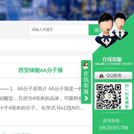
搜索
西安绿能4A分子筛
在
QQ咨询
线
客
扫
——
1、4A分子筛简介 4A分子筛是一种钠
一
服
扫
铝酸盐，孔径为4埃米的晶体，可吸附临界
更
精
彩
小于4埃米的分子。 化学式 Na12[(AlO…
咨询热线：
18629305788