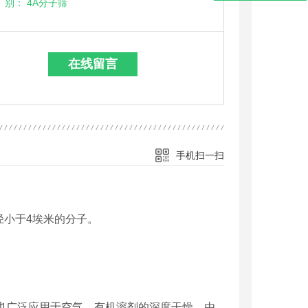
别：
4A分子筛
在线留言
手机扫一扫
径小于4埃米的分子。
也广泛应用于空气，有机溶剂的深度干燥，由