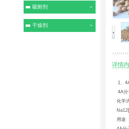
吸附剂
干燥剂
详情
1、4
4A分
化学
Na12[(
用途
4A分