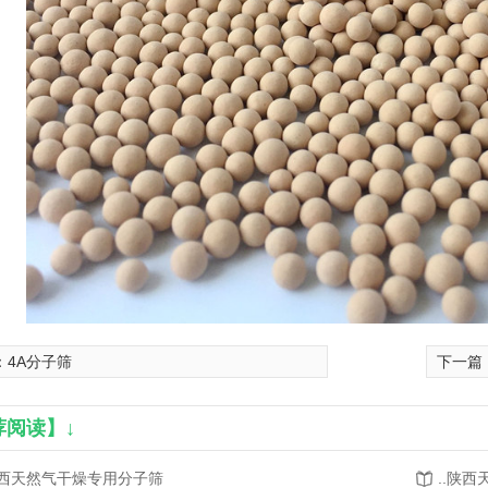
：
4A分子筛
下一篇
荐阅读】↓
西天然气干燥专用分子筛
..陕